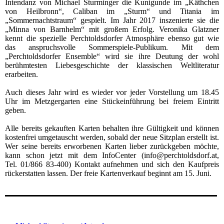
Intendanz von Michael Sturminger die Kunigunde im „Käthchen
von Heilbronn“, Caliban im „Sturm“ und Titania im
„Sommernachtstraum“ gespielt. Im Jahr 2017 inszenierte sie die
„Minna von Barnhelm“ mit großem Erfolg. Veronika Glatzner
kennt die spezielle Perchtoldsdorfer Atmosphäre ebenso gut wie
das anspruchsvolle Sommerspiele-Publikum. Mit dem
„Perchtoldsdorfer Ensemble“ wird sie ihre Deutung der wohl
berühmtesten Liebesgeschichte der klassischen Weltliteratur
erarbeiten.
Auch dieses Jahr wird es wieder vor jeder Vorstellung um 18.45
Uhr im Metzgergarten eine Stückeinführung bei freiem Eintritt
geben.
Alle bereits gekauften Karten behalten ihre Gültigkeit und können
kostenfrei umgetauscht werden, sobald der neue Sitzplan erstellt ist.
Wer seine bereits erworbenen Karten lieber zurückgeben möchte,
kann schon jetzt mit dem InfoCenter (info@perchtoldsdorf.at,
Tel. 01/866 83-400) Kontakt aufnehmen und sich den Kaufpreis
rückerstatten lassen. Der freie Kartenverkauf beginnt am 15. Juni.