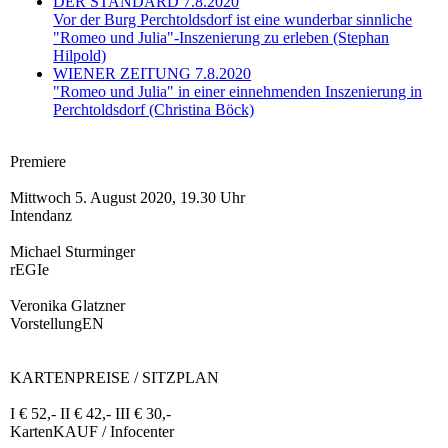
DER STANDARD 7.8.2020
Vor der Burg Perchtoldsdorf ist eine wunderbar sinnliche
"Romeo und Julia"-Inszenierung zu erleben (Stephan
Hilpold)
WIENER ZEITUNG 7.8.2020
"Romeo und Julia" in einer einnehmenden Inszenierung in
Perchtoldsdorf (Christina Böck)
Premiere
Mittwoch 5. August 2020, 19.30 Uhr
Intendanz
Michael Sturminger
rEGIe
Veronika Glatzner
VorstellungEN
KARTENPREISE / SITZPLAN
I € 52,- II € 42,- III € 30,-
KartenKAUF / Infocenter